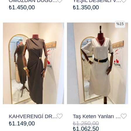
OMUZDAN DÜĞÜMLÜ KAHVERENGİ ELBİSE
YEŞİL DESENLİ VATKALI ELBİSE
₺1.450,00
₺1.350,00
%15
KAHVERENGİ DRAPELİ GOLD AKSESUARLI ELBİSE
Taş Keten Yanları Yırtmaçlı Elbise
₺1.149,00
₺1.250,00
₺1.062,50