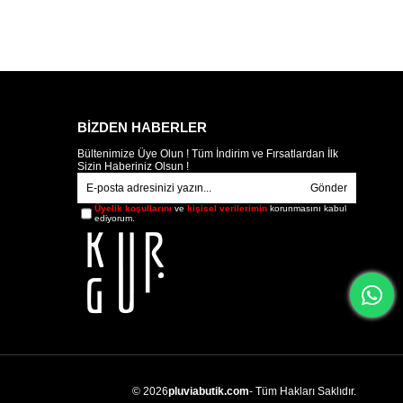
BİZDEN HABERLER
Bültenimize Üye Olun ! Tüm İndirim ve Fırsatlardan İlk
Sizin Haberiniz Olsun !
Gönder
Üyelik koşullarını
ve
kişisel verilerimin
korunmasını kabul
ediyorum.
© 2026
pluviabutik.com
- Tüm Hakları Saklıdır.