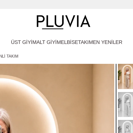
ÜST GİYİM
ALT GİYİM
ELBİSE
TAKIM
EN YENİLER
Lİ TAKIM