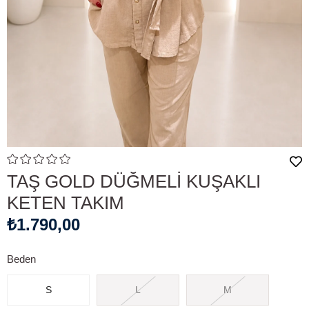
TAŞ GOLD DÜĞMELİ KUŞAKLI
KETEN TAKIM
₺1.790,00
Beden
S
L
M